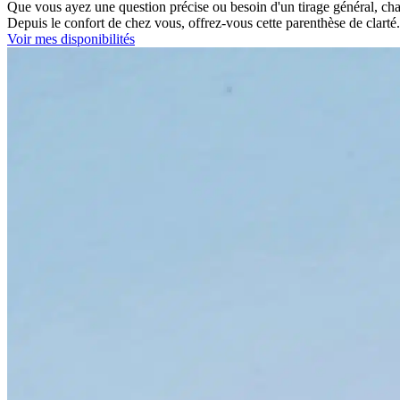
Que vous ayez une question précise ou besoin d'un tirage général, ch
Depuis le confort de chez vous, offrez-vous cette parenthèse de clart
Voir mes disponibilités