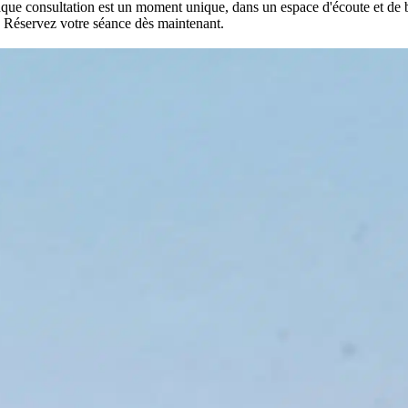
aque consultation est un moment unique, dans un espace d'écoute et de b
é. Réservez votre séance dès maintenant.